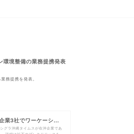
ン環境整備の業務提携発表
る業務提携を発表。
沖縄ワーケーションで新しい旅と生活スタイルを！在沖企業3社でワーケーション環境整備の業務提携発表 | | howlive
ッシグラ沖縄タイムスが在沖企業であ
。 詳細は以下のプレスリリースを…