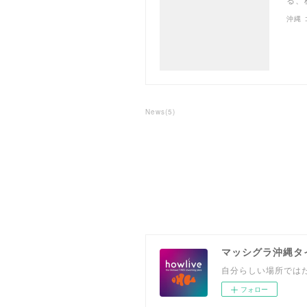
沖縄 
News
(
5
)
マッシグラ沖縄タ
自分らしい場所では
フォロー