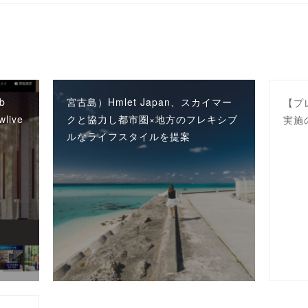
b
宮古島）Hmlet Japan、スカイマー
【プ
live
クと協力し都市圏×地方のフレキシブ
実施
ルなライフスタイルを提案